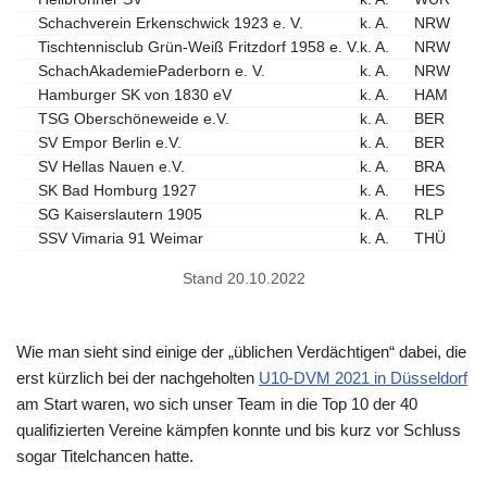
Schachverein Erkenschwick 1923 e. V.
k. A.
NRW
Tischtennisclub Grün-Weiß Fritzdorf 1958 e. V.
k. A.
NRW
SchachAkademiePaderborn e. V.
k. A.
NRW
Hamburger SK von 1830 eV
k. A.
HAM
TSG Oberschöneweide e.V.
k. A.
BER
SV Empor Berlin e.V.
k. A.
BER
SV Hellas Nauen e.V.
k. A.
BRA
SK Bad Homburg 1927
k. A.
HES
SG Kaiserslautern 1905
k. A.
RLP
SSV Vimaria 91 Weimar
k. A.
THÜ
Stand 20.10.2022
Wie man sieht sind einige der „üblichen Verdächtigen“ dabei, die
erst kürzlich bei der nachgeholten
U10-DVM 2021 in Düsseldorf
am Start waren, wo sich unser Team in die Top 10 der 40
qualifizierten Vereine kämpfen konnte und bis kurz vor Schluss
sogar Titelchancen hatte.