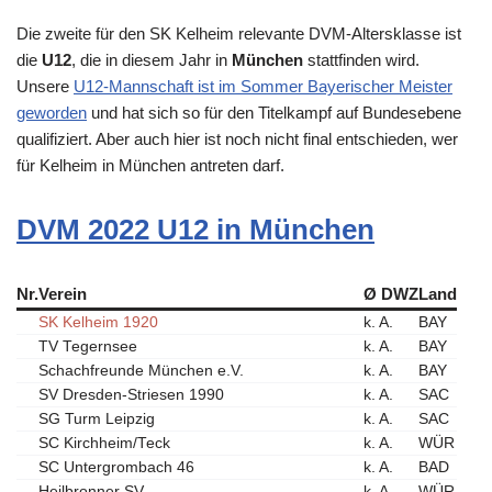
Die zweite für den SK Kelheim relevante DVM-Altersklasse ist
die
U12
, die in diesem Jahr in
München
stattfinden wird.
Unsere
U12-Mannschaft ist im Sommer Bayerischer Meister
geworden
und hat sich so für den Titelkampf auf Bundesebene
qualifiziert. Aber auch hier ist noch nicht final entschieden, wer
für Kelheim in München antreten darf.
DVM 2022 U12 in München
Nr.
Verein
Ø DWZ
Land
SK Kelheim 1920
k. A.
BAY
TV Tegernsee
k. A.
BAY
Schachfreunde München e.V.
k. A.
BAY
SV Dresden-Striesen 1990
k. A.
SAC
SG Turm Leipzig
k. A.
SAC
SC Kirchheim/Teck
k. A.
WÜR
SC Untergrombach 46
k. A.
BAD
Heilbronner SV
k. A.
WÜR