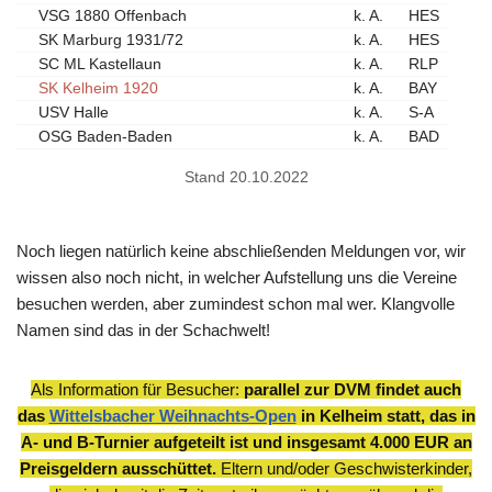
VSG 1880 Offenbach
k. A.
HES
SK Marburg 1931/72
k. A.
HES
SC ML Kastellaun
k. A.
RLP
SK Kelheim 1920
k. A.
BAY
USV Halle
k. A.
S-A
OSG Baden-Baden
k. A.
BAD
Stand 20.10.2022
Noch liegen natürlich keine abschließenden Meldungen vor, wir
wissen also noch nicht, in welcher Aufstellung uns die Vereine
besuchen werden, aber zumindest schon mal wer. Klangvolle
Namen sind das in der Schachwelt!
Als Information für Besucher:
parallel zur DVM findet auch
das
Wittelsbacher Weihnachts-Open
in Kelheim statt, das in
A- und B-Turnier
aufgeteilt ist und insgesamt 4.000 EUR an
Preisgeldern ausschüttet.
Eltern und/oder Geschwisterkinder,