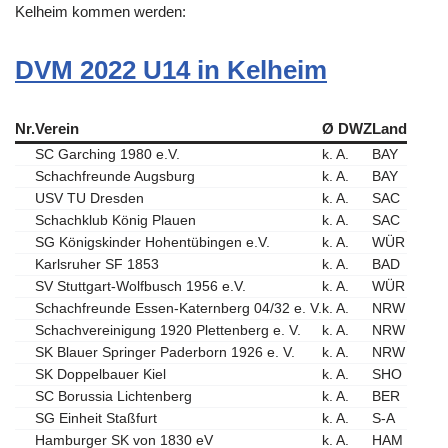
Kelheim kommen werden:
DVM 2022 U14 in Kelheim
Nr.
Verein
Ø DWZ
Land
SC Garching 1980 e.V.
k. A.
BAY
Schachfreunde Augsburg
k. A.
BAY
USV TU Dresden
k. A.
SAC
Schachklub König Plauen
k. A.
SAC
SG Königskinder Hohentübingen e.V.
k. A.
WÜR
Karlsruher SF 1853
k. A.
BAD
SV Stuttgart-Wolfbusch 1956 e.V.
k. A.
WÜR
Schachfreunde Essen-Katernberg 04/32 e. V.
k. A.
NRW
Schachvereinigung 1920 Plettenberg e. V.
k. A.
NRW
SK Blauer Springer Paderborn 1926 e. V.
k. A.
NRW
SK Doppelbauer Kiel
k. A.
SHO
SC Borussia Lichtenberg
k. A.
BER
SG Einheit Staßfurt
k. A.
S-A
Hamburger SK von 1830 eV
k. A.
HAM