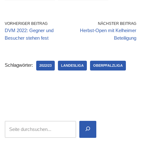
Saison
Wechselbad der
Gefühle
VORHERIGER BEITRAG
NÄCHSTER BEITRAG
DVM 2022: Gegner und
Herbst-Open mit Kelheimer
Besucher stehen fest
Beteiligung
Schlagwörter:
2022/23
LANDESLIGA
OBERPFALZLIGA