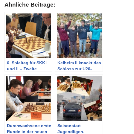
Ähnliche Beiträge:
6. Spieltag für SKK I
Kelheim II knackt das
und II – Zweite
Schloss zur U20-
verschafft sich Luft
Landesliga
Durchwachsene erste
Saisonstart
Runde in der neuen
Jugendligen: