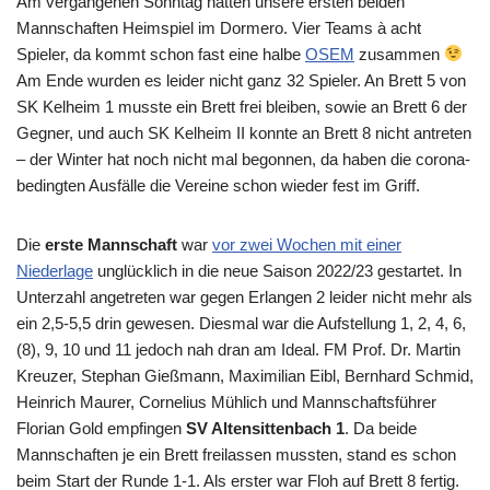
Am vergangenen Sonntag hatten unsere ersten beiden
Mannschaften Heimspiel im Dormero. Vier Teams à acht
Spieler, da kommt schon fast eine halbe
OSEM
zusammen
Am Ende wurden es leider nicht ganz 32 Spieler. An Brett 5 von
SK Kelheim 1 musste ein Brett frei bleiben, sowie an Brett 6 der
Gegner, und auch SK Kelheim II konnte an Brett 8 nicht antreten
– der Winter hat noch nicht mal begonnen, da haben die corona-
bedingten Ausfälle die Vereine schon wieder fest im Griff.
Die
erste Mannschaft
war
vor zwei Wochen mit einer
Niederlage
unglücklich in die neue Saison 2022/23 gestartet. In
Unterzahl angetreten war gegen Erlangen 2 leider nicht mehr als
ein 2,5-5,5 drin gewesen. Diesmal war die Aufstellung 1, 2, 4, 6,
(8), 9, 10 und 11 jedoch nah dran am Ideal. FM Prof. Dr. Martin
Kreuzer, Stephan Gießmann, Maximilian Eibl, Bernhard Schmid,
Heinrich Maurer, Cornelius Mühlich und Mannschaftsführer
Florian Gold empfingen
SV Altensittenbach 1
. Da beide
Mannschaften je ein Brett freilassen mussten, stand es schon
beim Start der Runde 1-1. Als erster war Floh auf Brett 8 fertig.