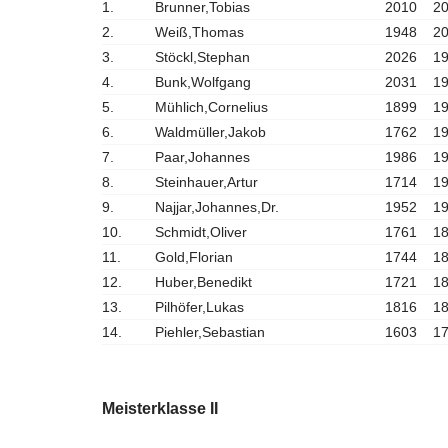
1.
Brunner,Tobias
2010
2
2.
Weiß,Thomas
1948
2
3.
Stöckl,Stephan
2026
1
4.
Bunk,Wolfgang
2031
1
5.
Mühlich,Cornelius
1899
1
6.
Waldmüller,Jakob
1762
1
7.
Paar,Johannes
1986
1
8.
Steinhauer,Artur
1714
1
9.
Najjar,Johannes,Dr.
1952
1
10.
Schmidt,Oliver
1761
1
11.
Gold,Florian
1744
1
12.
Huber,Benedikt
1721
1
13.
Pilhöfer,Lukas
1816
1
14.
Piehler,Sebastian
1603
1
Meisterklasse II