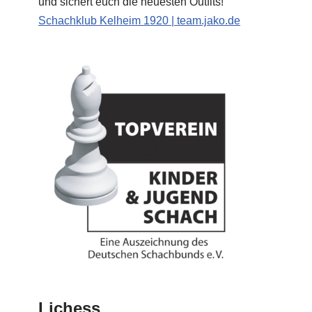
und sichert euch die neuesten Outfits!
Schachklub Kelheim 1920 | team.jako.de
Lichess