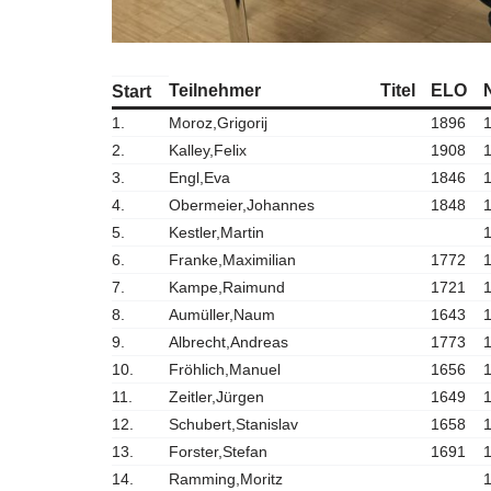
Teilnehmer
Titel
ELO
Start
1.
Moroz,Grigorij
1896
2.
Kalley,Felix
1908
3.
Engl,Eva
1846
4.
Obermeier,Johannes
1848
5.
Kestler,Martin
6.
Franke,Maximilian
1772
7.
Kampe,Raimund
1721
8.
Aumüller,Naum
1643
9.
Albrecht,Andreas
1773
10.
Fröhlich,Manuel
1656
11.
Zeitler,Jürgen
1649
12.
Schubert,Stanislav
1658
13.
Forster,Stefan
1691
14.
Ramming,Moritz