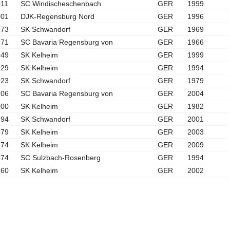
011
SC Windischeschenbach
GER
1999
001
DJK-Regensburg Nord
GER
1996
973
SK Schwandorf
GER
1969
971
SC Bavaria Regensburg von
GER
1966
949
SK Kelheim
GER
1999
929
SK Kelheim
GER
1994
923
SK Schwandorf
GER
1979
906
SC Bavaria Regensburg von
GER
2004
900
SK Kelheim
GER
1982
894
SK Schwandorf
GER
2001
879
SK Kelheim
GER
2003
874
SK Kelheim
GER
2009
874
SC Sulzbach-Rosenberg
GER
1994
760
SK Kelheim
GER
2002