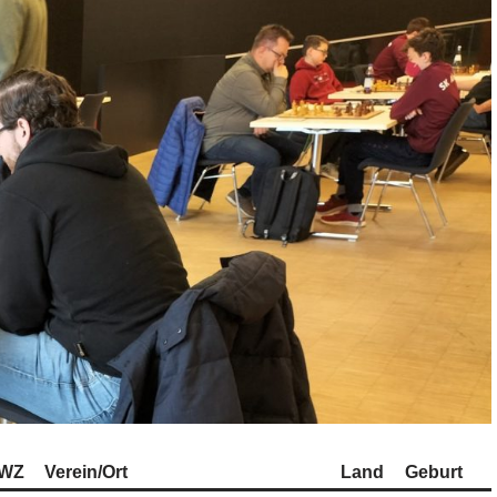
WZ
Verein/Ort
Land
Geburt