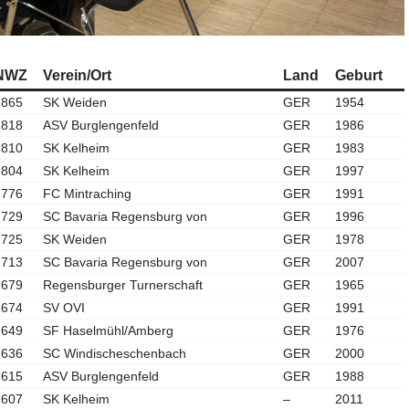
NWZ
Verein/Ort
Land
Geburt
1865
SK Weiden
GER
1954
1818
ASV Burglengenfeld
GER
1986
1810
SK Kelheim
GER
1983
1804
SK Kelheim
GER
1997
1776
FC Mintraching
GER
1991
1729
SC Bavaria Regensburg von
GER
1996
1725
SK Weiden
GER
1978
1713
SC Bavaria Regensburg von
GER
2007
1679
Regensburger Turnerschaft
GER
1965
1674
SV OVI
GER
1991
1649
SF Haselmühl/Amberg
GER
1976
1636
SC Windischeschenbach
GER
2000
1615
ASV Burglengenfeld
GER
1988
1607
SK Kelheim
–
2011