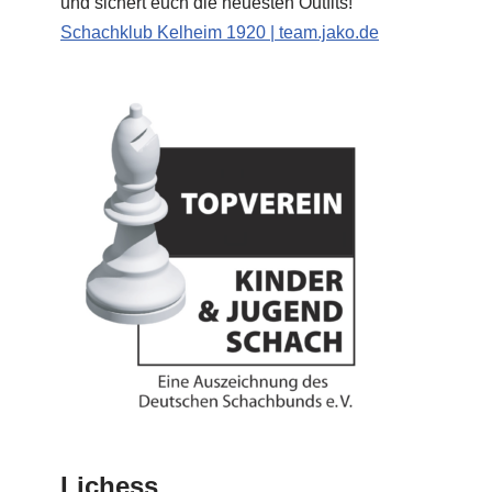
und sichert euch die neuesten Outfits!
Schachklub Kelheim 1920 | team.jako.de
Lichess