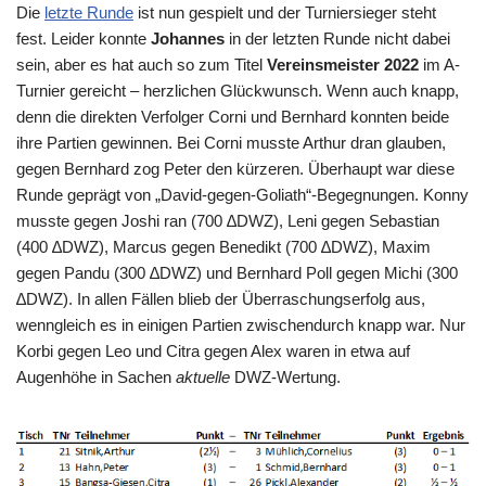
Die
letzte Runde
ist nun gespielt und der Turniersieger steht
fest. Leider konnte
Johannes
in der letzten Runde nicht dabei
sein, aber es hat auch so zum Titel
Vereinsmeister 2022
im A-
Turnier gereicht – herzlichen Glückwunsch. Wenn auch knapp,
denn die direkten Verfolger Corni und Bernhard konnten beide
ihre Partien gewinnen. Bei Corni musste Arthur dran glauben,
gegen Bernhard zog Peter den kürzeren. Überhaupt war diese
Runde geprägt von „David-gegen-Goliath“-Begegnungen. Konny
musste gegen Joshi ran (700 ∆DWZ), Leni gegen Sebastian
(400 ∆DWZ), Marcus gegen Benedikt (700 ∆DWZ), Maxim
gegen Pandu (300 ∆DWZ) und Bernhard Poll gegen Michi (300
∆DWZ). In allen Fällen blieb der Überraschungserfolg aus,
wenngleich es in einigen Partien zwischendurch knapp war. Nur
Korbi gegen Leo und Citra gegen Alex waren in etwa auf
Augenhöhe in Sachen
aktuelle
DWZ-Wertung.