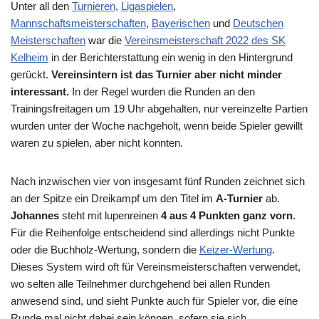
Unter all den
Turnieren
,
Ligaspielen
,
Mannschaftsmeisterschaften
,
Bayerischen
und
Deutschen
Meisterschaften
war die
Vereinsmeisterschaft 2022 des SK
Kelheim
in der Berichterstattung ein wenig in den Hintergrund
gerückt.
Vereinsintern ist das Turnier aber nicht minder
interessant.
In der Regel wurden die Runden an den
Trainingsfreitagen um 19 Uhr abgehalten, nur vereinzelte Partien
wurden unter der Woche nachgeholt, wenn beide Spieler gewillt
waren zu spielen, aber nicht konnten.
Nach inzwischen vier von insgesamt fünf Runden zeichnet sich
an der Spitze ein Dreikampf um den Titel im
A-Turnier
ab.
Johannes
steht mit lupenreinen
4 aus 4 Punkten
ganz vorn
.
Für die Reihenfolge entscheidend sind allerdings nicht Punkte
oder die Buchholz-Wertung, sondern die
Keizer-Wertung
.
Dieses System wird oft für Vereinsmeisterschaften verwendet,
wo selten alle Teilnehmer durchgehend bei allen Runden
anwesend sind, und sieht Punkte auch für Spieler vor, die eine
Runde mal nicht dabei sein können, sofern sie sich