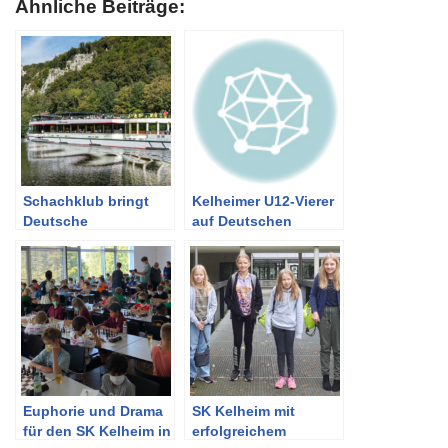
Ähnliche Beiträge:
Schachklub bringt
Kelheimer U12-Vierer
Deutsche
auf Deutschen
Meisterschaft nach
Gewässern
Kelheim
Euphorie und Drama
SK Kelheim mit
für den SK Kelheim in
erfolgreichem