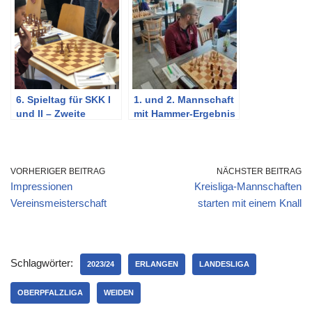
6. Spieltag für SKK I
1. und 2. Mannschaft
und II – Zweite
mit Hammer-Ergebnis
verschafft sich Luft
VORHERIGER BEITRAG
NÄCHSTER BEITRAG
Impressionen
Kreisliga-Mannschaften
Vereinsmeisterschaft
starten mit einem Knall
Schlagwörter:
2023/24
ERLANGEN
LANDESLIGA
OBERPFALZLIGA
WEIDEN