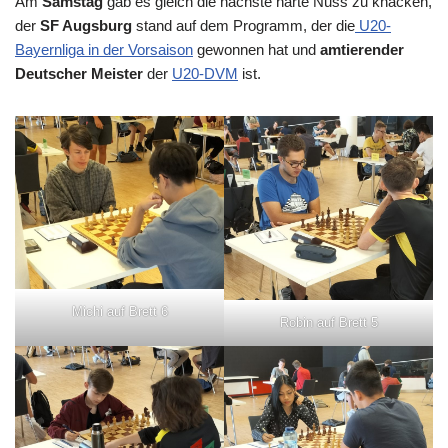
Am
Samstag
gab es gleich die nächste harte Nuss zu knacken,
der
SF Augsburg
stand auf dem Programm, der die
U20-
Bayernliga in der Vorsaison
gewonnen hat und
amtierender
Deutscher Meister
der
U20-DVM
ist.
Michi auf Brett 6
Robin auf Brett 5