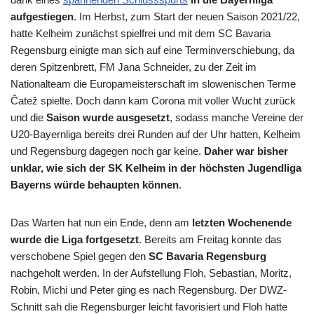
aufgestiegen
. Im Herbst, zum Start der neuen Saison 2021/22,
hatte Kelheim zunächst spielfrei und mit dem SC Bavaria
Regensburg einigte man sich auf eine Terminverschiebung, da
deren Spitzenbrett, FM Jana Schneider, zu der Zeit im
Nationalteam die Europameisterschaft im slowenischen Terme
Čatež spielte. Doch dann kam Corona mit voller Wucht zurück
und die
Saison wurde ausgesetzt
, sodass manche Vereine der
U20-Bayernliga bereits drei Runden auf der Uhr hatten, Kelheim
und Regensburg dagegen noch gar keine.
Daher war bisher
unklar, wie sich der SK Kelheim in der höchsten Jugendliga
Bayerns würde behaupten können
.
Das Warten hat nun ein Ende, denn am
letzten Wochenende
wurde die Liga fortgesetzt
. Bereits am Freitag konnte das
verschobene Spiel gegen den
SC Bavaria Regensburg
nachgeholt werden. In der Aufstellung Floh, Sebastian, Moritz,
Robin, Michi und Peter ging es nach Regensburg. Der DWZ-
Schnitt sah die Regensburger leicht favorisiert und Floh hatte