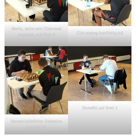
Moritz, extra vom Chiemsee
Citra sprang kurzfristig auf
angereist, auf Brett 4
Brett 3 ein
Benedikt auf Brett 1
Mannschaftsführer Sebastian
auf Brett 2