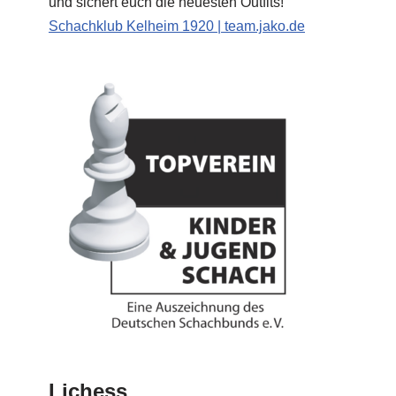
und sichert euch die neuesten Outfits!
Schachklub Kelheim 1920 | team.jako.de
Lichess