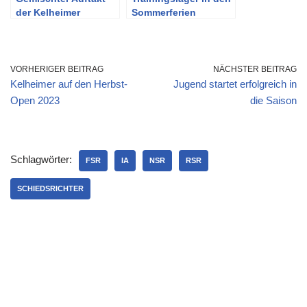
der Kelheimer
Sommerferien
Schachteams in die
neue Saison
VORHERIGER BEITRAG
NÄCHSTER BEITRAG
Kelheimer auf den Herbst-
Jugend startet erfolgreich in
Open 2023
die Saison
Schlagwörter:
FSR
IA
NSR
RSR
SCHIEDSRICHTER