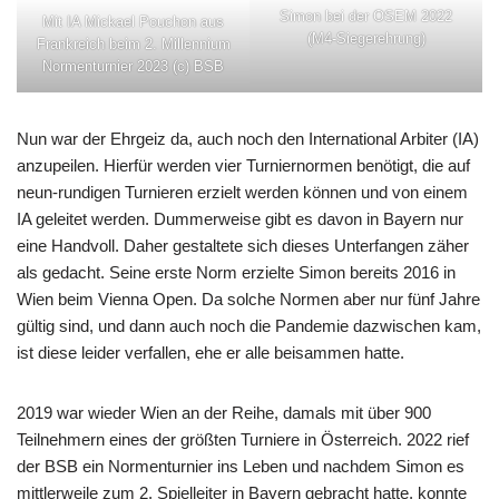
Simon bei der OSEM 2022
Mit IA Mickael Pouchon aus
(M4-Siegerehrung)
Frankreich beim 2. Millennium
Normenturnier 2023 (c) BSB
Nun war der Ehrgeiz da, auch noch den International Arbiter (IA)
anzupeilen. Hierfür werden vier Turniernormen benötigt, die auf
neun-rundigen Turnieren erzielt werden können und von einem
IA geleitet werden. Dummerweise gibt es davon in Bayern nur
eine Handvoll. Daher gestaltete sich dieses Unterfangen zäher
als gedacht. Seine erste Norm erzielte Simon bereits 2016 in
Wien beim Vienna Open. Da solche Normen aber nur fünf Jahre
gültig sind, und dann auch noch die Pandemie dazwischen kam,
ist diese leider verfallen, ehe er alle beisammen hatte.
2019 war wieder Wien an der Reihe, damals mit über 900
Teilnehmern eines der größten Turniere in Österreich. 2022 rief
der BSB ein Normenturnier ins Leben und nachdem Simon es
mittlerweile zum 2. Spielleiter in Bayern gebracht hatte, konnte