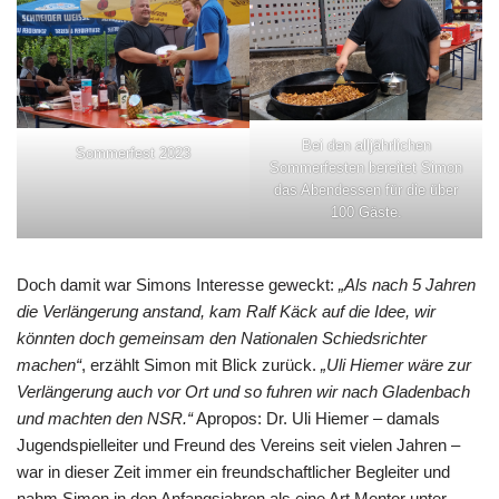
Bei den alljährlichen
Sommerfest 2023
Sommerfesten bereitet Simon
das Abendessen für die über
100 Gäste.
Doch damit war Simons Interesse geweckt:
„Als nach 5 Jahren
die Verlängerung anstand, kam Ralf Käck auf die Idee, wir
könnten doch gemeinsam den Nationalen Schiedsrichter
machen“
, erzählt Simon mit Blick zurück.
„Uli Hiemer wäre zur
Verlängerung auch vor Ort und so fuhren wir nach Gladenbach
und machten den NSR.“
Apropos: Dr. Uli Hiemer – damals
Jugendspielleiter und Freund des Vereins seit vielen Jahren –
war in dieser Zeit immer ein freundschaftlicher Begleiter und
nahm Simon in den Anfangsjahren als eine Art Mentor unter