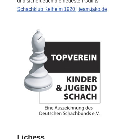
und sichert euch die neuesten Outfits!
Schachklub Kelheim 1920 | team.jako.de
Lichess