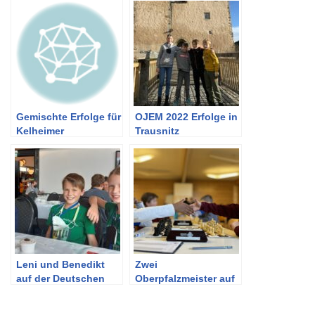
Gemischte Erfolge für
OJEM 2022 Erfolge in
Kelheimer
Trausnitz
Schachteams am
vierten Spieltag
Leni und Benedikt
Zwei
auf der Deutschen
Oberpfalzmeister auf
der OJEM U8-U12
2024