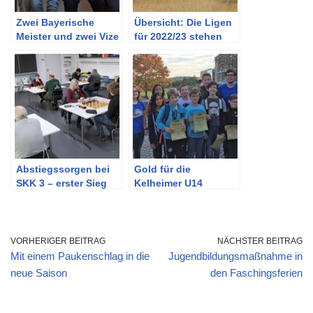
Zwei Bayerische
Übersicht: Die Ligen
Meister und zwei Vize
für 2022/23 stehen
mit Kelheimer
fest
Beteiligung
Abstiegssorgen bei
Gold für die
SKK 3 – erster Sieg
Kelheimer U14
von SKK 5
VORHERIGER BEITRAG
NÄCHSTER BEITRAG
Mit einem Paukenschlag in die
Jugendbildungsmaßnahme in
neue Saison
den Faschingsferien