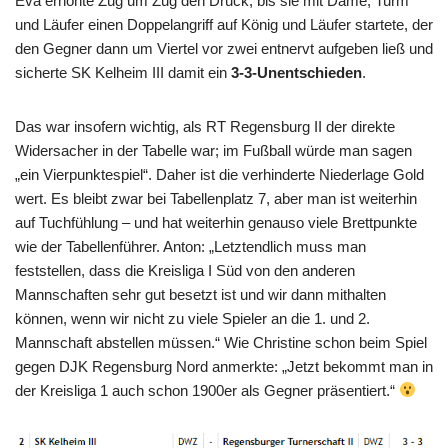
Eva erhöhte Zug um Zug den Druck, bis sie mit Dame, Turm
und Läufer einen Doppelangriff auf König und Läufer startete, der
den Gegner dann um Viertel vor zwei entnervt aufgeben ließ und
sicherte SK Kelheim III damit ein
3-3-Unentschieden
.
Das war insofern wichtig, als RT Regensburg II der direkte
Widersacher in der Tabelle war; im Fußball würde man sagen
„ein Vierpunktespiel“. Daher ist die verhinderte Niederlage Gold
wert. Es bleibt zwar bei Tabellenplatz 7, aber man ist weiterhin
auf Tuchfühlung – und hat weiterhin genauso viele Brettpunkte
wie der Tabellenführer. Anton: „Letztendlich muss man
feststellen, dass die Kreisliga I Süd von den anderen
Mannschaften sehr gut besetzt ist und wir dann mithalten
können, wenn wir nicht zu viele Spieler an die 1. und 2.
Mannschaft abstellen müssen.“ Wie Christine schon beim Spiel
gegen DJK Regensburg Nord anmerkte: „Jetzt bekommt man in
der Kreisliga 1 auch schon 1900er als Gegner präsentiert.“