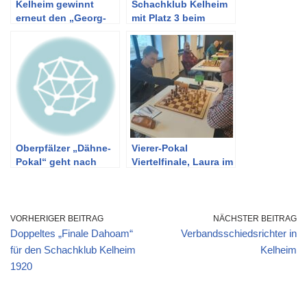
Kelheim gewinnt
Schachklub Kelheim
erneut den „Georg-
mit Platz 3 beim
Böller-Pokal“
Bayern-Pokal /
Garching gewinnt
Wettbewerb
Oberpfälzer „Dähne-
Vierer-Pokal
Pokal“ geht nach
Viertelfinale, Laura im
Kelheim
Nationalkader
VORHERIGER BEITRAG
NÄCHSTER BEITRAG
Doppeltes „Finale Dahoam“
Verbandsschiedsrichter in
für den Schachklub Kelheim
Kelheim
1920