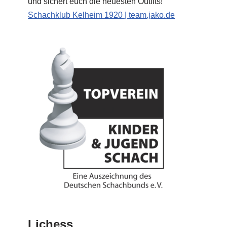
und sichert euch die neuesten Outfits!
Schachklub Kelheim 1920 | team.jako.de
Lichess