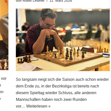
von
Robin Lindner
11. März 2026
 vor
So langsam neigt sich die Saison auch schon wieder
n
dem Ende zu, in der Bezirksliga ist bereits nach
gen
diesem Spieltag wieder Schluss, alle anderen
»
Mannschaften haben noch zwei Runden
vor…
Weiterlesen »