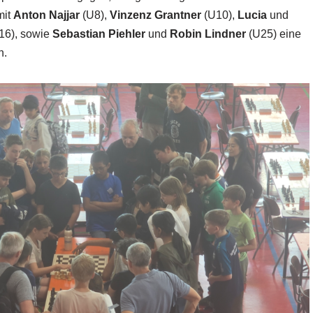
mit
Anton Najjar
(U8),
Vinzenz Grantner
(U10),
Lucia
und
16), sowie
Sebastian Piehler
und
Robin Lindner
(U25) eine
n.