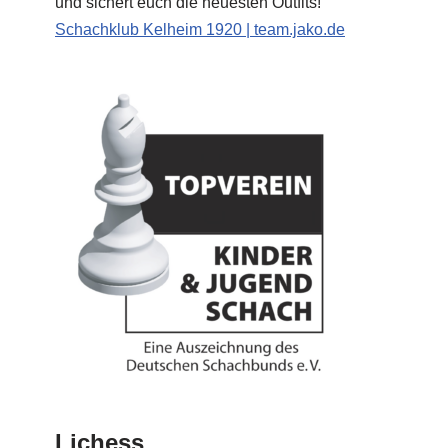
und sichert euch die neuesten Outfits!
Schachklub Kelheim 1920 | team.jako.de
Lichess