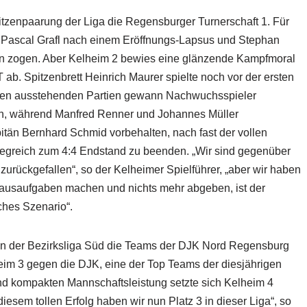
pitzenpaarung der Liga die Regensburger Turnerschaft 1. Für
a Pascal Grafl nach einem Eröffnungs-Lapsus und Stephan
ren zogen. Aber Kelheim 2 bewies eine glänzende Kampfmoral
ab. Spitzenbrett Heinrich Maurer spielte noch vor der ersten
 den ausstehenden Partien gewann Nachwuchsspieler
h, während Manfred Renner und Johannes Müller
pitän Bernhard Schmid vorbehalten, nach fast der vollen
iegreich zum 4:4 Endstand zu beenden. „Wir sind gegenüber
urückgefallen“, so der Kelheimer Spielführer, „aber wir haben
ausaufgaben machen und nichts mehr abgeben, ist der
sches Szenario“.
4 in der Bezirksliga Süd die Teams der DJK Nord Regensburg
eim 3 gegen die DJK, eine der Top Teams der diesjährigen
und kompakten Mannschaftsleistung setzte sich Kelheim 4
 diesem tollen Erfolg haben wir nun Platz 3 in dieser Liga“, so