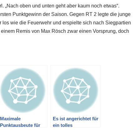
l. „Nach oben und unten geht aber kaum noch etwas“.
rsten Punktgewinn der Saison. Gegen RT 2 legte die junge
los wie die Feuerwehr und erspielte sich nach Siegpartien
 einem Remis von Max Rösch zwar einen Vorsprung, doch
Maximale
Es ist angerichtet für
Punktausbeute für
ein tolles
Kelheimer Teams am
Weihnachts-Schach-
dritten Spieltag
Open