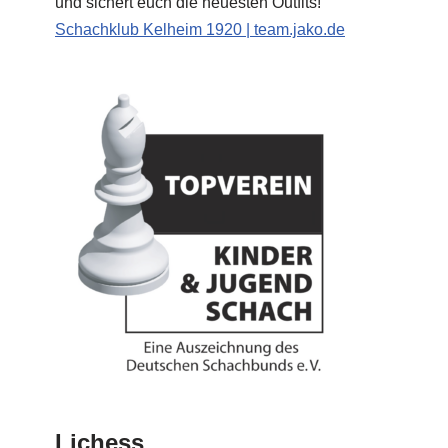
und sichert euch die neuesten Outfits!
Schachklub Kelheim 1920 | team.jako.de
Lichess