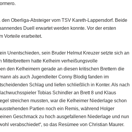
ormero.
1 den Oberliga-Absteiger vom TSV Kareth-Lappersdorf. Beide
pannendes Duell erwartet werden konnte. Vor der ersten
 Vorteile erarbeitet.
uf ein Unentschieden, sein Bruder Helmut Kreuzer setzte sich an
 Mittelbrettern hatte Kelheim verheißungsvolle
en den Kelheimern gerade an diesen kritischen Brettern die
mann als auch Jugendleiter Conny Blodig fanden im
cheidenden Schlag und liefen schließlich in Konter. Als nach
achwuchsspieler Tobias Schindler an Brett 8 und Klaus
 Segel streichen mussten, war die Kelheimer Niederlage schon
n ausstehenden Partien noch ein Remis, während Holger
ür meinen Geschmack zu hoch ausgefallenen Niederlage und nun
wohl verabschiedet“, so das Resümee von Christian Maurer.