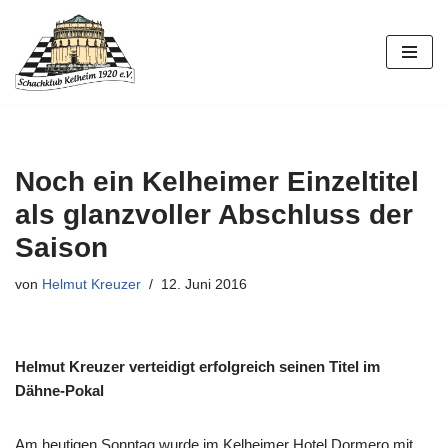
Zum
Inhalt
springen
Noch ein Kelheimer Einzeltitel
als glanzvoller Abschluss der
Saison
von
Helmut Kreuzer
12. Juni 2016
Helmut Kreuzer verteidigt erfolgreich seinen Titel im
Dähne-Pokal
Am heutigen Sonntag wurde im Kelheimer Hotel Dormero mit