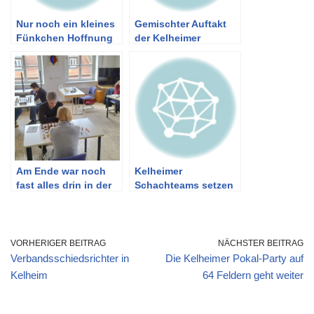
Nur noch ein kleines
Gemischter Auftakt
Fünkchen Hoffnung
der Kelheimer
für die „Erste“
Schachteams in die
neue Saison
Am Ende war noch
Kelheimer
fast alles drin in der
Schachteams setzen
Kreisliga
zum Saison-
Schlussspurt an
VORHERIGER BEITRAG
NÄCHSTER BEITRAG
Verbandsschiedsrichter in
Die Kelheimer Pokal-Party auf
Kelheim
64 Feldern geht weiter