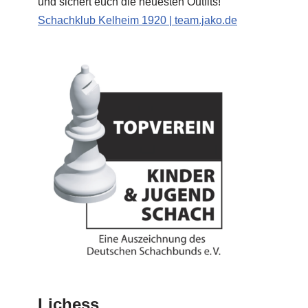
und sichert euch die neuesten Outfits!
Schachklub Kelheim 1920 | team.jako.de
Lichess