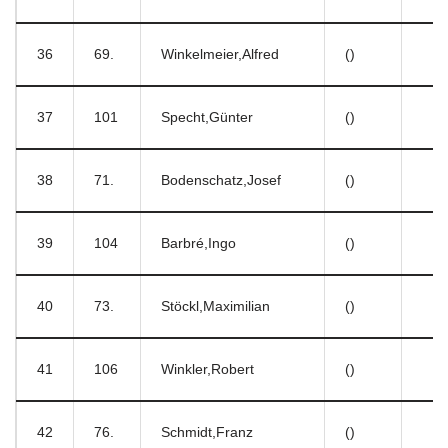
36
69.
Winkelmeier,Alfred
()
37
101
Specht,Günter
()
38
71.
Bodenschatz,Josef
()
39
104
Barbré,Ingo
()
40
73.
Stöckl,Maximilian
()
41
106
Winkler,Robert
()
42
76.
Schmidt,Franz
()