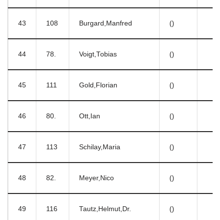
43
108
Burgard,Manfred
()
44
78.
Voigt,Tobias
()
45
111
Gold,Florian
()
46
80.
Ott,Ian
()
47
113
Schilay,Maria
()
48
82.
Meyer,Nico
()
49
116
Tautz,Helmut,Dr.
()