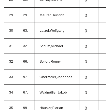
29
29.
Maurer,Heinrich
()
30
63.
Latzel,Wolfgang
()
31
32.
Schulz,Michael
()
32
66.
Seifert,Ronny
()
33
97.
Obermeier,Johannes
()
34
67.
Waldmüller,Jakob
()
35
99.
Häusler,Florian
()