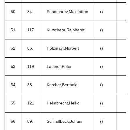
50
84.
Ponomarev,Maximilian
()
51
117
Kutschera,Reinhardt
()
52
86.
Holzmayr,Norbert
()
53
119
Lautner,Peter
()
54
88.
Karcher,Berthold
()
55
121
Helmbrecht,Heiko
()
56
89.
Schindlbeck,Johann
()