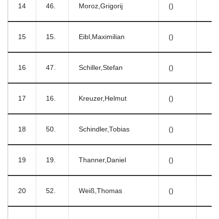
14
46.
Moroz,Grigorij
()
15
15.
Eibl,Maximilian
()
16
47.
Schiller,Stefan
()
17
16.
Kreuzer,Helmut
()
18
50.
Schindler,Tobias
()
19
19.
Thanner,Daniel
()
20
52.
Weiß,Thomas
()