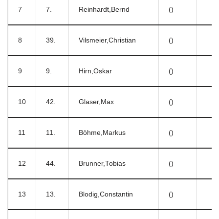
7
7.
Reinhardt,Bernd
()
8
39.
Vilsmeier,Christian
()
9
9.
Hirn,Oskar
()
10
42.
Glaser,Max
()
11
11.
Böhme,Markus
()
12
44.
Brunner,Tobias
()
13
13.
Blodig,Constantin
()