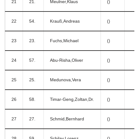
21
21.
Meulner,Klaus
()
22
54.
Krauß,Andreas
()
23
23.
Fuchs,Michael
()
24
57.
Abu-Risha,Oliver
()
25
25.
Medunova,Vera
()
26
58.
Timar-Geng,Zoltan,Dr.
()
27
27.
Schmid,Bernhard
()
28
59.
Schilay,Lorenz
()