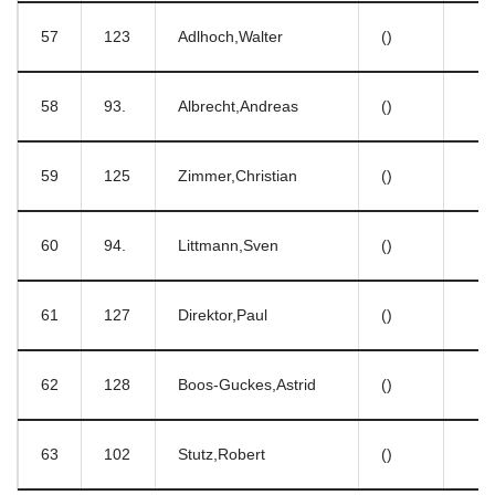
57
123
Adlhoch,Walter
()
58
93.
Albrecht,Andreas
()
59
125
Zimmer,Christian
()
60
94.
Littmann,Sven
()
61
127
Direktor,Paul
()
62
128
Boos-Guckes,Astrid
()
63
102
Stutz,Robert
()