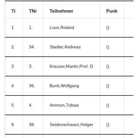
Ti
TNr
Teilnehmer
Punk
1
1.
Loos,Roland
()
2
34.
Stadler,Andreas
()
3
3.
Kreuzer,Martin,Prof. D
()
4
36.
Bunk,Wolfgang
()
5
4.
Ammon,Tobias
()
6
38.
Seidenschwarz,Holger
()