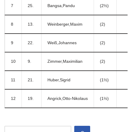
7
25.
Bangsa,Pandu
(2½)
8
13.
Weinberger,Maxim
(2)
9
22.
Weiß,Johannes
(2)
10
9.
Zimmer,Maximilian
(2)
11
21.
Huber,Sigrid
(1½)
12
19.
Angrick,Otto-Nikolaus
(1½)