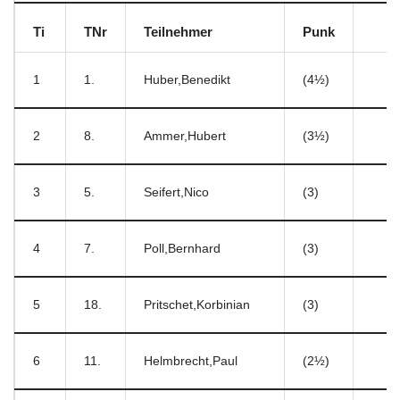
Ti
TNr
Teilnehmer
Punk
1
1.
Huber,Benedikt
(4½)
2
8.
Ammer,Hubert
(3½)
3
5.
Seifert,Nico
(3)
4
7.
Poll,Bernhard
(3)
5
18.
Pritschet,Korbinian
(3)
6
11.
Helmbrecht,Paul
(2½)