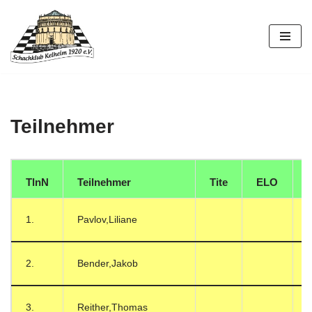
Zum
Inhalt
springen
Teilnehmer
TlnN
Teilnehmer
Tite
ELO
1.
Pavlov,Liliane
2.
Bender,Jakob
3.
Reither,Thomas