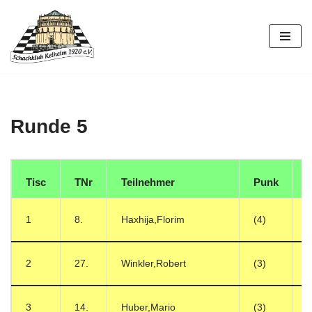
Zum
Inhalt
springen
Runde 5
Tisc
TNr
Teilnehmer
Punk
1
8.
Haxhija,Florim
(4)
2
27.
Winkler,Robert
(3)
3
14.
Huber,Mario
(3)