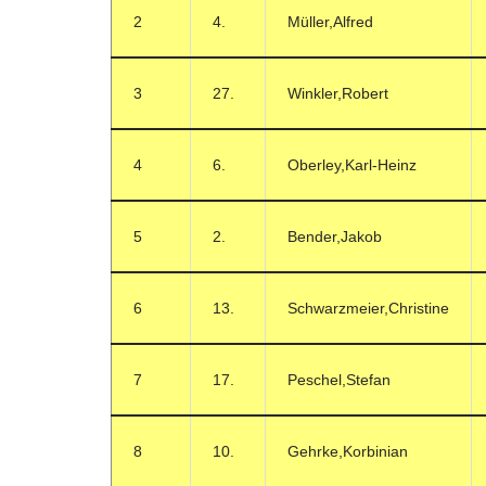
2
4.
Müller,Alfred
3
27.
Winkler,Robert
4
6.
Oberley,Karl-Heinz
5
2.
Bender,Jakob
6
13.
Schwarzmeier,Christine
7
17.
Peschel,Stefan
8
10.
Gehrke,Korbinian