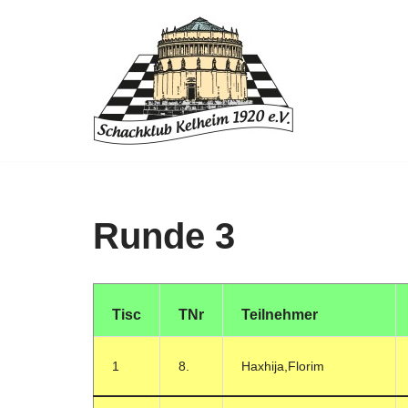
Zum
Inhalt
springen
Runde 3
Tisc
TNr
Teilnehmer
1
8.
Haxhija,Florim