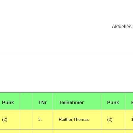
Aktuelles
Punk
TNr
Teilnehmer
Punk
(2)
3.
Reither,Thomas
(2)