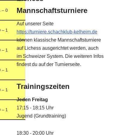
Mannschaftsturniere
1 – 0
Auf unserer Seite
0 – 1
https://turniere.schachklub-kelheim.de
können klassische Mannschaftsturniere
auf Lichess ausgerichtet werden, auch
0 – 1
im Schweizer System. Die weiteren Infos
findest du auf der Turnierseite.
0 – 1
Trainingszeiten
0 – 1
Jeden Freitag
17:15 - 18:15 Uhr
0 – 1
Jugend (Grundtraining)
18:30 - 20:00 Uhr