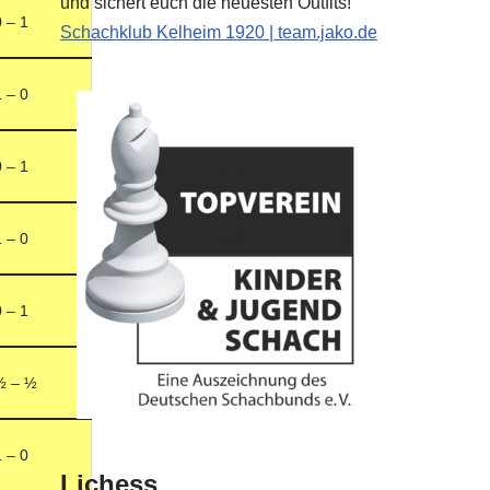
und sichert euch die neuesten Outfits!
0 – 1
Schachklub Kelheim 1920 | team.jako.de
1 – 0
0 – 1
1 – 0
0 – 1
½ – ½
1 – 0
Lichess