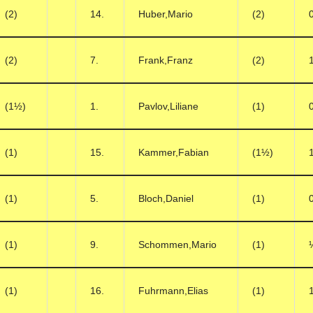
(2)
14.
Huber,Mario
(2)
(2)
7.
Frank,Franz
(2)
(1½)
1.
Pavlov,Liliane
(1)
(1)
15.
Kammer,Fabian
(1½)
(1)
5.
Bloch,Daniel
(1)
(1)
9.
Schommen,Mario
(1)
(1)
16.
Fuhrmann,Elias
(1)