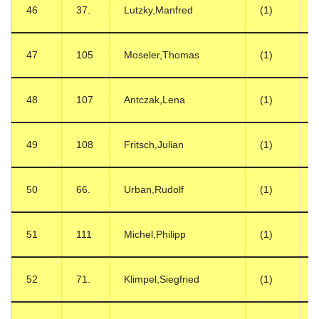
46
37.
Lutzky,Manfred
(1)
47
105
Moseler,Thomas
(1)
48
107
Antczak,Lena
(1)
49
108
Fritsch,Julian
(1)
50
66.
Urban,Rudolf
(1)
51
111
Michel,Philipp
(1)
52
71.
Klimpel,Siegfried
(1)