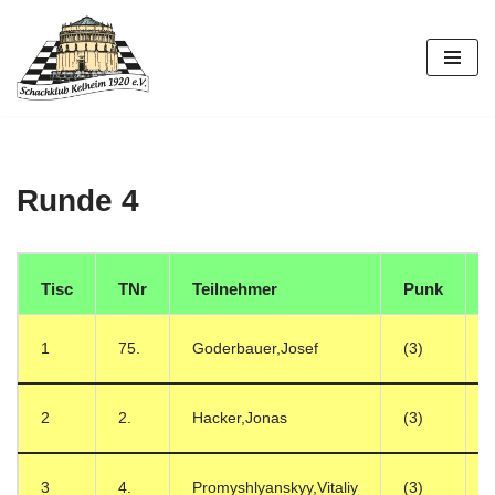
Zum
Inhalt
springen
Runde 4
Tisc
TNr
Teilnehmer
Punk
1
75.
Goderbauer,Josef
(3)
2
2.
Hacker,Jonas
(3)
3
4.
Promyshlyanskyy,Vitaliy
(3)