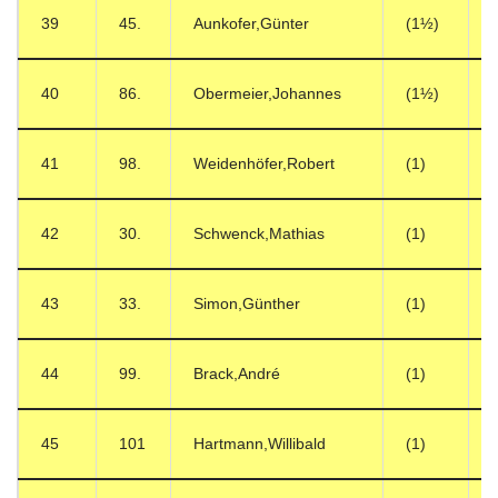
39
45.
Aunkofer,Günter
(1½)
40
86.
Obermeier,Johannes
(1½)
41
98.
Weidenhöfer,Robert
(1)
42
30.
Schwenck,Mathias
(1)
43
33.
Simon,Günther
(1)
44
99.
Brack,André
(1)
45
101
Hartmann,Willibald
(1)