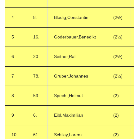
4
8.
Blodig,Constantin
(2½)
5
16.
Goderbauer,Benedikt
(2½)
6
20.
Seitner,Ralf
(2½)
7
78.
Gruber,Johannes
(2½)
8
53.
Specht,Helmut
(2)
9
6.
Eibl,Maximilian
(2)
10
61.
Schilay,Lorenz
(2)