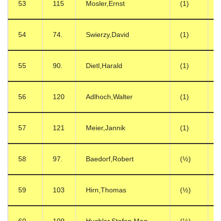
53
115
Mosler,Ernst
(1)
54
74.
Swierzy,David
(1)
55
90.
Dietl,Harald
(1)
56
120
Adlhoch,Walter
(1)
57
121
Meier,Jannik
(1)
58
97.
Baedorf,Robert
(½)
59
103
Hirn,Thomas
(½)