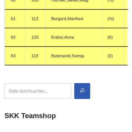
60
109
Huchler,Stefan,Mag.
(½)
61
113
Burgard,Manfred
(½)
62
125
Erdösi,Anna
(0)
63
119
Butenandt,Svenja
(0)
SKK Teamshop