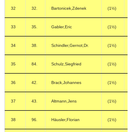
32
32.
Bartonicek,Zdenek
(1½)
33
35.
Gabler,Eric
(1½)
34
38.
Schindler,Gernot,Dr.
(1½)
35
84.
Schulz,Siegfried
(1½)
36
42.
Brack,Johannes
(1½)
37
43.
Altmann,Jens
(1½)
38
96.
Häusler,Florian
(1½)