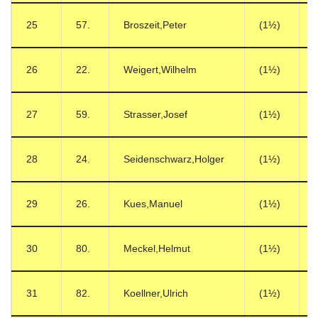
25
57.
Broszeit,Peter
(1½)
26
22.
Weigert,Wilhelm
(1½)
27
59.
Strasser,Josef
(1½)
28
24.
Seidenschwarz,Holger
(1½)
29
26.
Kues,Manuel
(1½)
30
80.
Meckel,Helmut
(1½)
31
82.
Koellner,Ulrich
(1½)