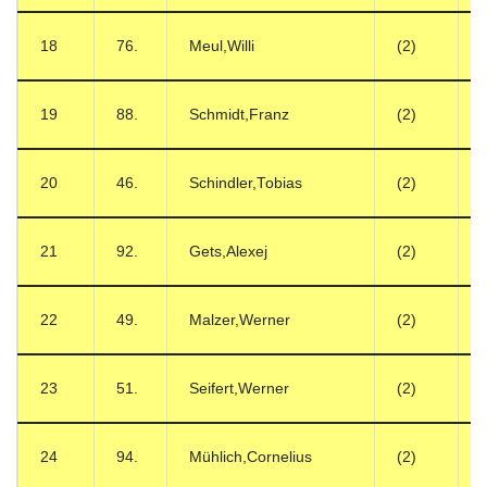
18
76.
Meul,Willi
(2)
19
88.
Schmidt,Franz
(2)
20
46.
Schindler,Tobias
(2)
21
92.
Gets,Alexej
(2)
22
49.
Malzer,Werner
(2)
23
51.
Seifert,Werner
(2)
24
94.
Mühlich,Cornelius
(2)