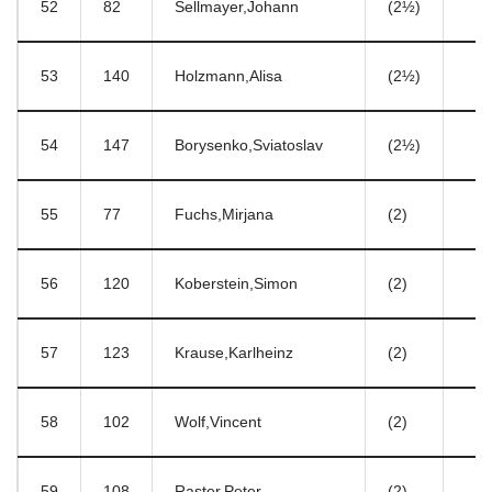
52
82
Sellmayer,Johann
(2½)
53
140
Holzmann,Alisa
(2½)
54
147
Borysenko,Sviatoslav
(2½)
55
77
Fuchs,Mirjana
(2)
56
120
Koberstein,Simon
(2)
57
123
Krause,Karlheinz
(2)
58
102
Wolf,Vincent
(2)
59
108
Raster,Peter
(2)