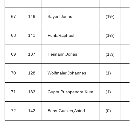
67
146
Bayerl,Jonas
(1½)
68
141
Funk,Raphael
(1½)
69
137
Heimann,Jonas
(1½)
70
128
Wolfmaier,Johannes
(1)
71
133
Gupta,Pushpendra Kum
(1)
72
142
Boos-Guckes,Astrid
(0)