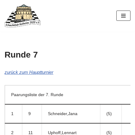
Zum
Inhalt
springen
Runde 7
zurück zum Hauptturnier
Paarungsliste der 7. Runde
1
9
Schneider,Jana
(5)
2
11
Uphoff,Lennart
(5)