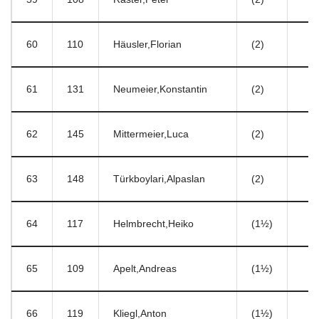
60
110
Häusler,Florian
(2)
61
131
Neumeier,Konstantin
(2)
62
145
Mittermeier,Luca
(2)
63
148
Türkboylari,Alpaslan
(2)
64
117
Helmbrecht,Heiko
(1½)
65
109
Apelt,Andreas
(1½)
66
119
Kliegl,Anton
(1½)