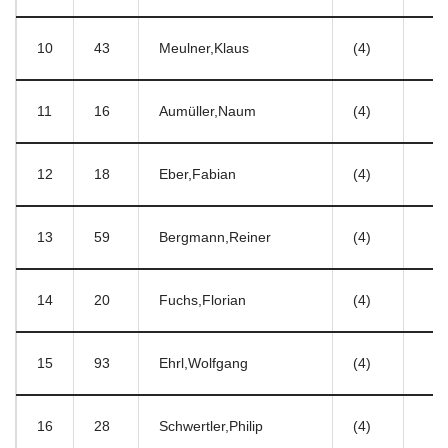
10
43
Meulner,Klaus
(4)
11
16
Aumüller,Naum
(4)
12
18
Eber,Fabian
(4)
13
59
Bergmann,Reiner
(4)
14
20
Fuchs,Florian
(4)
15
93
Ehrl,Wolfgang
(4)
16
28
Schwertler,Philip
(4)