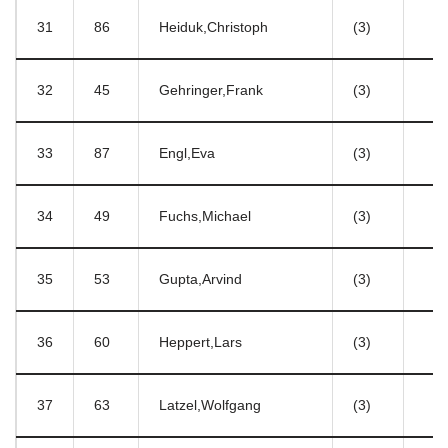
31
86
Heiduk,Christoph
(3)
32
45
Gehringer,Frank
(3)
33
87
Engl,Eva
(3)
34
49
Fuchs,Michael
(3)
35
53
Gupta,Arvind
(3)
36
60
Heppert,Lars
(3)
37
63
Latzel,Wolfgang
(3)