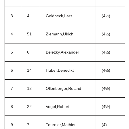
3
4
Goldbeck,Lars
(4½)
4
51
Ziemann,Ulrich
(4½)
5
6
Belezky,Alexander
(4½)
6
14
Huber,Benedikt
(4½)
7
12
Ollenberger,Roland
(4½)
8
22
Vogel,Robert
(4½)
9
7
Tournier,Mathieu
(4)