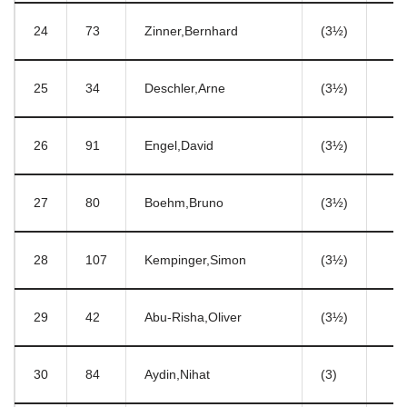
24
73
Zinner,Bernhard
(3½)
25
34
Deschler,Arne
(3½)
26
91
Engel,David
(3½)
27
80
Boehm,Bruno
(3½)
28
107
Kempinger,Simon
(3½)
29
42
Abu-Risha,Oliver
(3½)
30
84
Aydin,Nihat
(3)