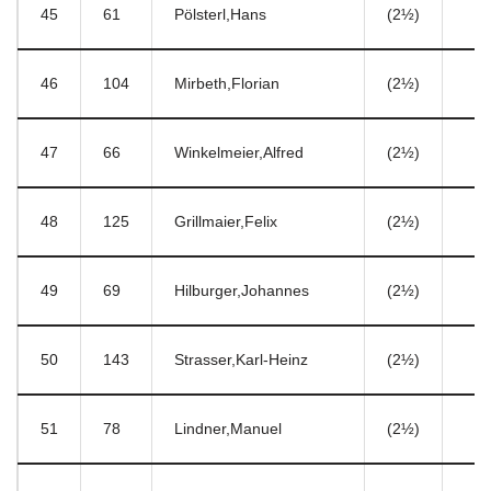
45
61
Pölsterl,Hans
(2½)
46
104
Mirbeth,Florian
(2½)
47
66
Winkelmeier,Alfred
(2½)
48
125
Grillmaier,Felix
(2½)
49
69
Hilburger,Johannes
(2½)
50
143
Strasser,Karl-Heinz
(2½)
51
78
Lindner,Manuel
(2½)