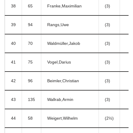
38
65
Franke,Maximilian
(3)
39
94
Rangs,Uwe
(3)
40
70
Waldmüller,Jakob
(3)
41
75
Vogel,Darius
(3)
42
96
Beimler,Christian
(3)
43
135
Wallrab,Armin
(3)
44
58
Weigert,Wilhelm
(2½)