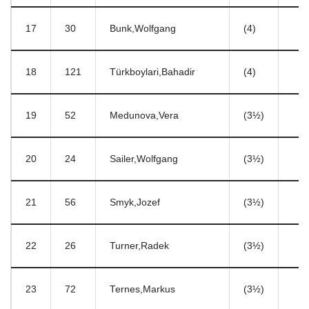
17
30
Bunk,Wolfgang
(4)
18
121
Türkboylari,Bahadir
(4)
19
52
Medunova,Vera
(3½)
20
24
Sailer,Wolfgang
(3½)
21
56
Smyk,Jozef
(3½)
22
26
Turner,Radek
(3½)
23
72
Ternes,Markus
(3½)