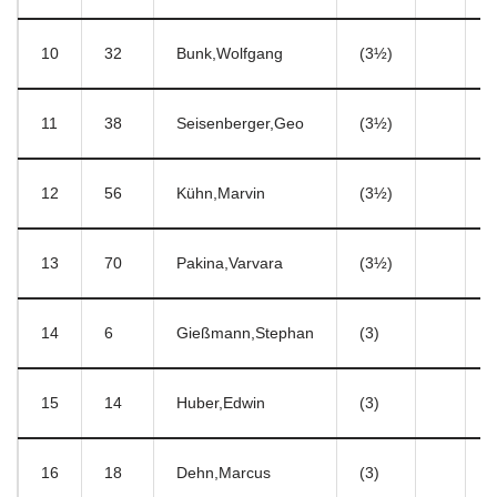
10
32
Bunk,Wolfgang
(3½)
2
11
38
Seisenberger,Geo
(3½)
2
12
56
Kühn,Marvin
(3½)
2
13
70
Pakina,Varvara
(3½)
1
14
6
Gießmann,Stephan
(3)
4
15
14
Huber,Edwin
(3)
5
16
18
Dehn,Marcus
(3)
6