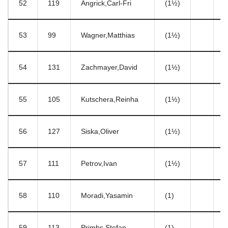
52
119
Angrick,Carl-Fri
(1½)
5
53
99
Wagner,Matthias
(1½)
1
54
131
Zachmayer,David
(1½)
1
55
105
Kutschera,Reinha
(1½)
1
56
127
Siska,Oliver
(1½)
1
57
111
Petrov,Ivan
(1½)
1
58
110
Moradi,Yasamin
(1)
1
59
113
Primbs,Stefan
(1)
1