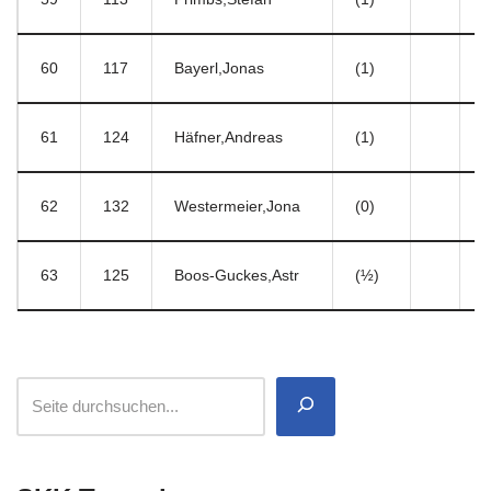
60
117
Bayerl,Jonas
(1)
1
61
124
Häfner,Andreas
(1)
1
62
132
Westermeier,Jona
(0)
1
63
125
Boos-Guckes,Astr
(½)