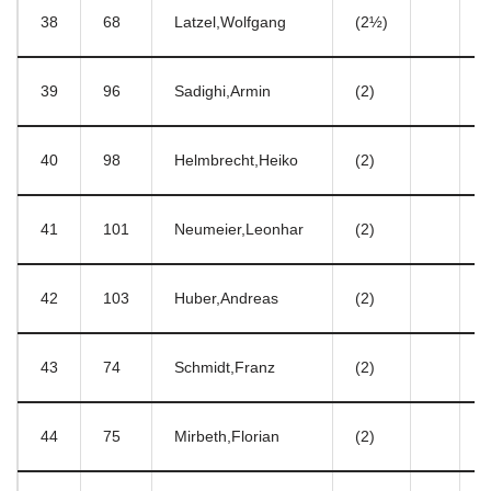
38
68
Latzel,Wolfgang
(2½)
1
39
96
Sadighi,Armin
(2)
4
40
98
Helmbrecht,Heiko
(2)
5
41
101
Neumeier,Leonhar
(2)
6
42
103
Huber,Andreas
(2)
6
43
74
Schmidt,Franz
(2)
9
44
75
Mirbeth,Florian
(2)
9