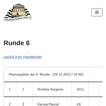
Zum
Inhalt
springen
Runde 6
zurück zum Hauptturnier
Paarungsliste der 6. Runde (29.12.2023 / 15:00)
1
1
Roshka,Yevgeniy
(4½)
9
2
3
Karsay,Pascal
(4)
5