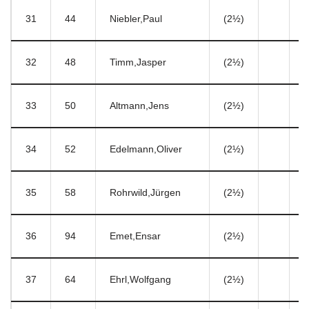
31
44
Niebler,Paul
(2½)
7
32
48
Timm,Jasper
(2½)
7
33
50
Altmann,Jens
(2½)
7
34
52
Edelmann,Oliver
(2½)
8
35
58
Rohrwild,Jürgen
(2½)
9
36
94
Emet,Ensar
(2½)
5
37
64
Ehrl,Wolfgang
(2½)
8