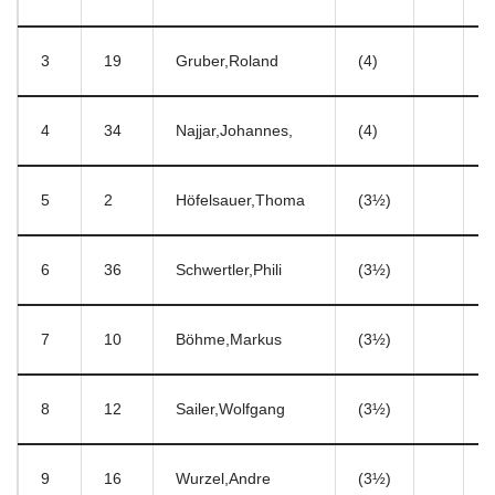
3
19
Gruber,Roland
(4)
4
4
34
Najjar,Johannes,
(4)
1
5
2
Höfelsauer,Thoma
(3½)
3
6
36
Schwertler,Phili
(3½)
7
7
10
Böhme,Markus
(3½)
3
8
12
Sailer,Wolfgang
(3½)
4
9
16
Wurzel,Andre
(3½)
6