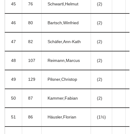
45
76
Schwartl,Helmut
(2)
9
46
80
Bartsch,Winfried
(2)
1
47
82
Schäfer,Ann-Kath
(2)
1
48
107
Reimann,Marcus
(2)
8
49
129
Pilsner,Christop
(2)
8
50
87
Kammer,Fabian
(2)
1
51
86
Häusler,Florian
(1½)
1