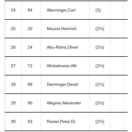
24
84
Wanninger,Carl
(3)
1
25
20
Maurer,Heinrich
(2½)
7
26
24
Abu-Risha,Oliver
(2½)
7
27
72
Winkelmeier,Alfr
(2½)
3
28
88
Denninger,David
(2½)
3
29
90
Wagner,Alexander
(2½)
3
30
92
Raster,Peter,Dr.
(2½)
4