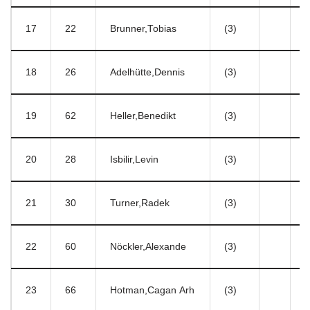
17
22
Brunner,Tobias
(3)
5
18
26
Adelhütte,Dennis
(3)
6
19
62
Heller,Benedikt
(3)
2
20
28
Isbilir,Levin
(3)
1
21
30
Turner,Radek
(3)
1
22
60
Nöckler,Alexande
(3)
4
23
66
Hotman,Cagan Arh
(3)
4