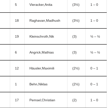
5
Vieracker,Anita
(3½)
1 – 0
18
Raghavan,Madhush
(3½)
1 – 0
19
Kleinschroth,Nik
(3)
½ – ½
6
Angrick,Mathias
(3)
½ – ½
12
Häusler,Maximili
(2½)
0 – 1
1
Behn,Niklas
(2½)
0 – 1
17
Pemsel,Christian
(2)
1 – 0