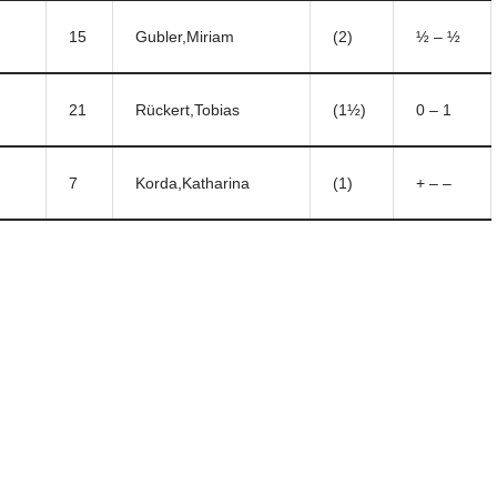
15
Gubler,Miriam
(2)
½ – ½
21
Rückert,Tobias
(1½)
0 – 1
7
Korda,Katharina
(1)
+ – –