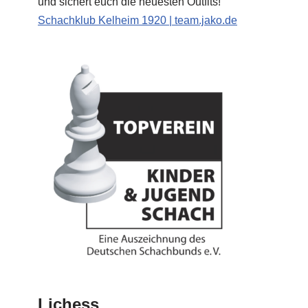
und sichert euch die neuesten Outfits!
Schachklub Kelheim 1920 | team.jako.de
Lichess