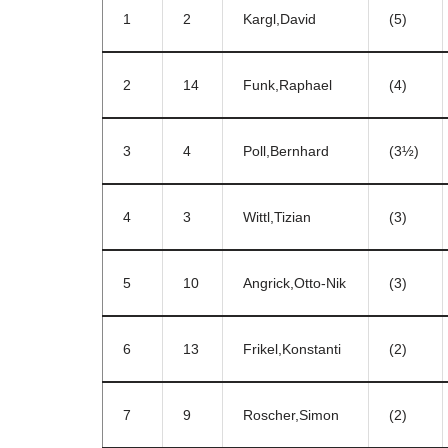
1
2
Kargl,David
(5)
2
14
Funk,Raphael
(4)
3
4
Poll,Bernhard
(3½)
4
3
Wittl,Tizian
(3)
5
10
Angrick,Otto-Nik
(3)
6
13
Frikel,Konstanti
(2)
7
9
Roscher,Simon
(2)