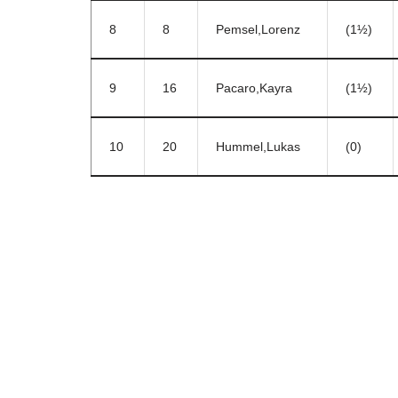
8
8
Pemsel,Lorenz
(1½)
9
16
Pacaro,Kayra
(1½)
10
20
Hummel,Lukas
(0)