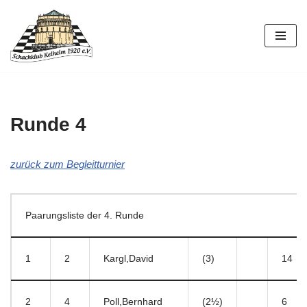
Zum
Inhalt
springen
Runde 4
zurück zum Begleitturnier
Paarungsliste der 4. Runde
1
2
Kargl,David
(3)
14
2
4
Poll,Bernhard
(2½)
6