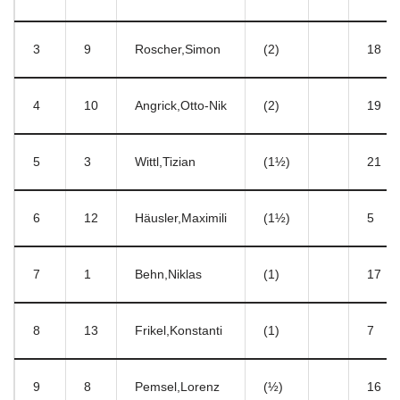
3
9
Roscher,Simon
(2)
18
4
10
Angrick,Otto-Nik
(2)
19
5
3
Wittl,Tizian
(1½)
21
6
12
Häusler,Maximili
(1½)
5
7
1
Behn,Niklas
(1)
17
8
13
Frikel,Konstanti
(1)
7
9
8
Pemsel,Lorenz
(½)
16