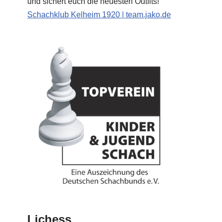
und sichert euch die neuesten Outfits!
Schachklub Kelheim 1920 | team.jako.de
Lichess