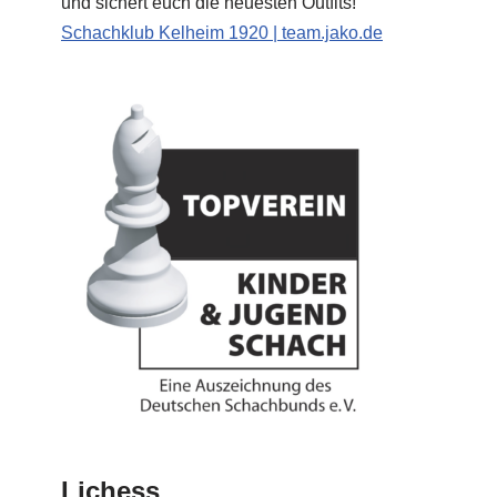
und sichert euch die neuesten Outfits!
Schachklub Kelheim 1920 | team.jako.de
Lichess