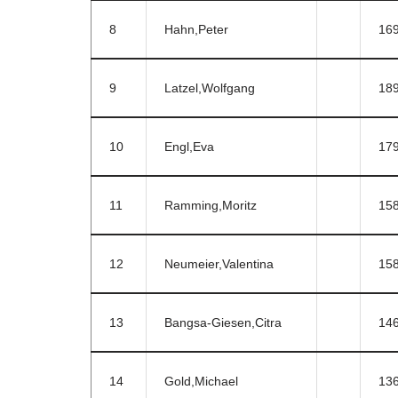
8
Hahn,Peter
16
9
Latzel,Wolfgang
18
10
Engl,Eva
17
11
Ramming,Moritz
15
12
Neumeier,Valentina
15
13
Bangsa-Giesen,Citra
14
14
Gold,Michael
13