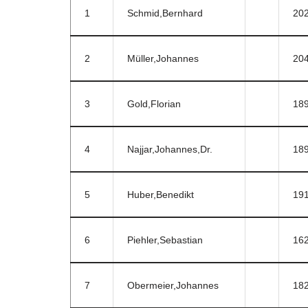
1
Schmid,Bernhard
20
2
Müller,Johannes
20
3
Gold,Florian
18
4
Najjar,Johannes,Dr.
18
5
Huber,Benedikt
19
6
Piehler,Sebastian
16
7
Obermeier,Johannes
18