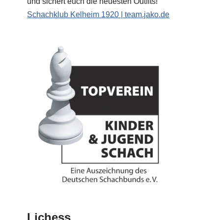
und sichert euch die neuesten Outfits!
Schachklub Kelheim 1920 | team.jako.de
Lichess