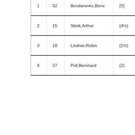
1
32
Bondarenko,Boris
(5)
2
15
Sitnik,Arthur
(4½)
3
18
Lindner,Robin
(2½)
4
27
Poll,Bernhard
(2)