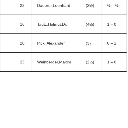
22
Dauerer,Leonhard
(2½)
½ – ½
16
Tautz,Helmut,Dr.
(4½)
1 – 0
20
Pickl,Alexander
(3)
0 – 1
23
Weinberger,Maxim
(2½)
1 – 0