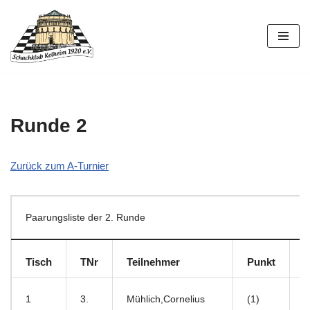
Zum
Inhalt
springen
Runde 2
Zurück zum A-Turnier
Paarungsliste der 2. Runde
Tisch
TNr
Teilnehmer
Punkt
–
1
3.
Mühlich,Cornelius
(1)
–