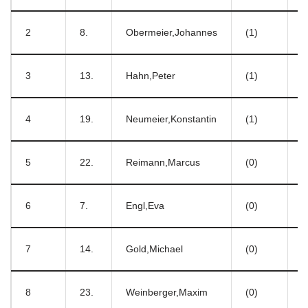
2
8.
Obermeier,Johannes
(1)
–
3
13.
Hahn,Peter
(1)
–
4
19.
Neumeier,Konstantin
(1)
–
5
22.
Reimann,Marcus
(0)
–
6
7.
Engl,Eva
(0)
–
7
14.
Gold,Michael
(0)
–
8
23.
Weinberger,Maxim
(0)
–