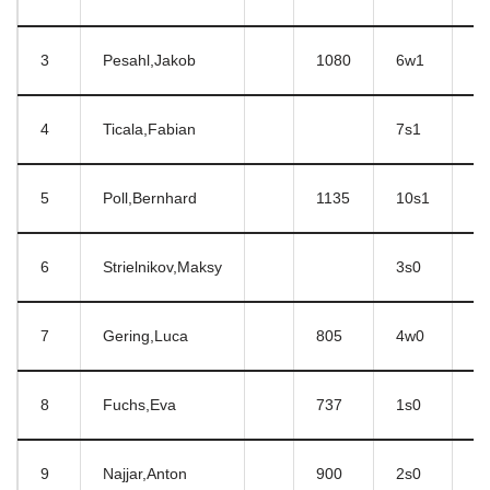
3
Pesahl,Jakob
1080
6w1
5
4
Ticala,Fabian
7s1
1
5
Poll,Bernhard
1135
10s1
3
6
Strielnikov,Maksy
3s0
7
7
Gering,Luca
805
4w0
6
8
Fuchs,Eva
737
1s0
2
9
Najjar,Anton
900
2s0
1