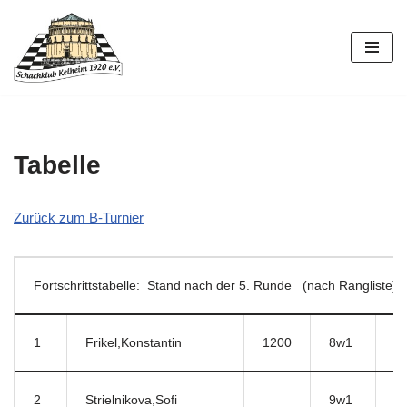
Zum
Inhalt
springen
Tabelle
Zurück zum B-Turnier
Fortschrittstabelle: Stand nach der 5. Runde (nach Rangliste)
1
Frikel,Konstantin
1200
8w1
4
2
Strielnikova,Sofi
9w1
8