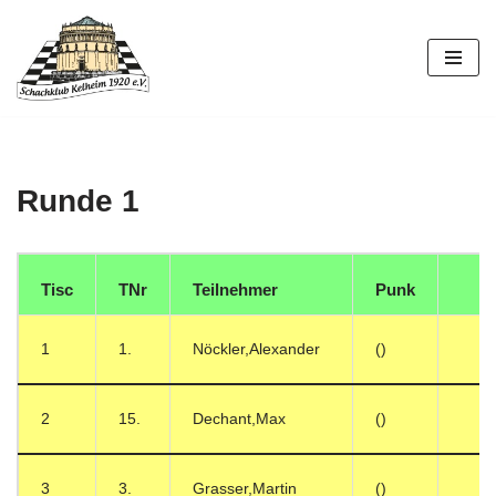
Zum
Inhalt
springen
Runde 1
Tisc
TNr
Teilnehmer
Punk
1
1.
Nöckler,Alexander
()
2
15.
Dechant,Max
()
3
3.
Grasser,Martin
()