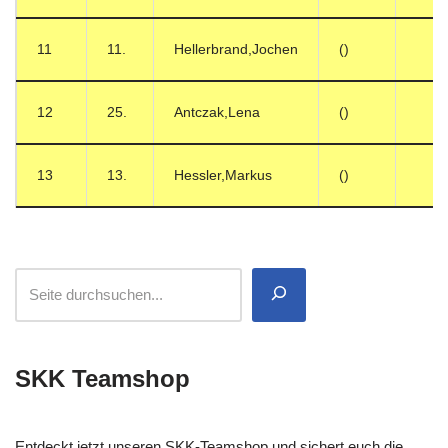
11
11.
Hellerbrand,Jochen
()
12
25.
Antczak,Lena
()
13
13.
Hessler,Markus
()
SKK Teamshop
Entdeckt jetzt unseren SKK-Teamshop und sichert euch die