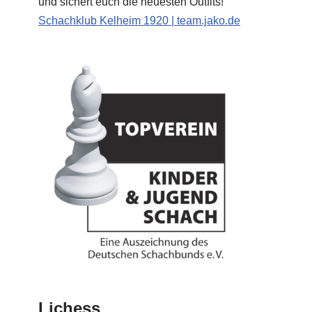
und sichert euch die neuesten Outfits!
Schachklub Kelheim 1920 | team.jako.de
Lichess