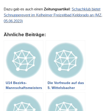
Dazu gab es auch einen
Zeitungsartikel
:
Schachklub bietet
Schnupperevent im Kelheimer Freizeitbad Keldorado an (MZ,
05.06.2023)
Ähnliche Beiträge:
U14 Bezirks-
Die Vorfreude auf das
Mannschaftsmeisters
5. Wittelsbacher
chaft in Kelheim mit
Weihnachts-Schach-
Triumph der
Open in Kelheim ist
Regensburger
riesig
Turnerschaft