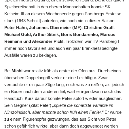
Spielbereitschaft in den oberen Mannschaften konnte SK
Kelheim III an diesem Wochenende gegen Parsbergs Erste so
stark (1643 Schnitt) antreten, wie noch nie in dieser Saison:
Peter Hahn, Johannes Obermeier (MF), Christine Grafl,
Michael Gold, Arthur Sitnik, Boris Bondarenko, Marcus
Reimann und Alexander Pickl.
Trotzdem war TV Parsberg I
immer noch favorisiert und auch ein paar krankheitsbedingte
Ausfälle waren zu beklagen.
Bei
Michi
war relativ früh als erster der Ofen aus. Durch einen
übersehen Doppelangriff verlor er eine Leichtfigur. Zwar
versuchte er ein paar Züge lang, noch was zu reißen, als jedoch
ein Bauer nach dem anderen fiel, warf er irgendwann doch das
Handtuch. Kurz darauf konnte
Peter
sofort wieder ausgleichen.
Sein Gegner (Zitat Peter)
„spielte die schärfste Variante im
Nimzoindisch, aber machte schon früh einen Fehler.“
Er wurde
zu einem Figurenopfer gezwungen, das aus Sicht von Peter
schon gefährlich wirkte, aber dann doch abgewendet werden