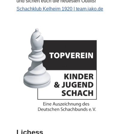
und sichert euch die neuesten Outfits!
Schachklub Kelheim 1920 | team.jako.de
Lichess