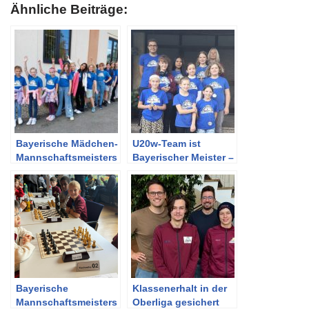
Ähnliche Beiträge:
Bayerische Mädchen-
U20w-Team ist
Mannschaftsmeisters
Bayerischer Meister –
chaft 2023
U12w mit Chancen
Bayerische
Klassenerhalt in der
Mannschaftsmeisters
Oberliga gesichert