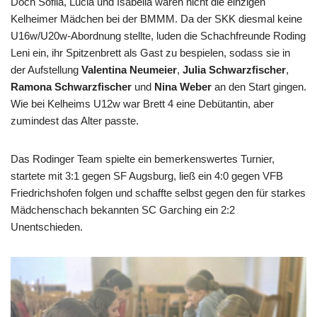
Doch Sofiia, Lucia und Isabella waren nicht die einzigen
Kelheimer Mädchen bei der BMMM. Da der SKK diesmal keine
U16w/U20w-Abordnung stellte, luden die Schachfreunde Roding
Leni ein, ihr Spitzenbrett als Gast zu bespielen, sodass sie in
der Aufstellung
Valentina Neumeier
,
Julia Schwarzfischer
,
Ramona Schwarzfischer
und
Nina Weber
an den Start gingen.
Wie bei Kelheims U12w war Brett 4 eine Debütantin, aber
zumindest das Alter passte.
Das Rodinger Team spielte ein bemerkenswertes Turnier,
startete mit 3:1 gegen SF Augsburg, ließ ein 4:0 gegen VFB
Friedrichshofen folgen und schaffte selbst gegen den für starkes
Mädchenschach bekannten SC Garching ein 2:2
Unentschieden.