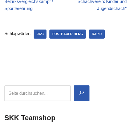
Bezirksvergleichskampf /
Schachverein: Kinder und
Sportlerehrung
Jugendschach“
Schlagwörter:
2023
POSTBAUER-HENG
RAPID
SKK Teamshop