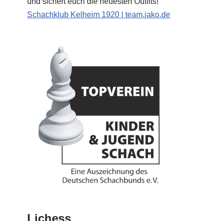
und sichert euch die neuesten Outfits!
Schachklub Kelheim 1920 | team.jako.de
Lichess