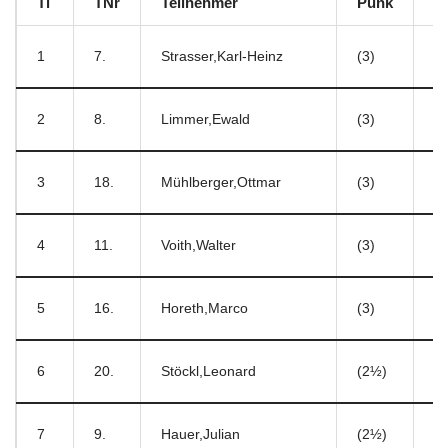
Ti
TNr
Teilnehmer
Punk
1
7.
Strasser,Karl-Heinz
(3)
2
8.
Limmer,Ewald
(3)
3
18.
Mühlberger,Ottmar
(3)
4
11.
Voith,Walter
(3)
5
16.
Horeth,Marco
(3)
6
20.
Stöckl,Leonard
(2½)
7
9.
Hauer,Julian
(2½)