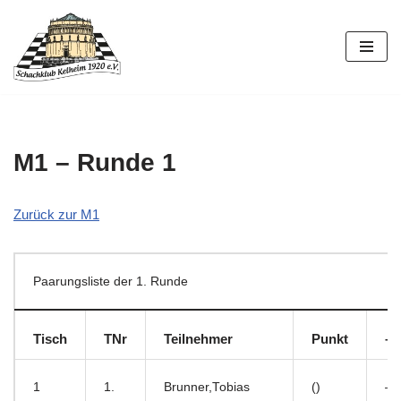
Zum
Inhalt
springen
M1 – Runde 1
Zurück zur M1
Paarungsliste der 1. Runde
Tisch
TNr
Teilnehmer
Punkt
–
1
1.
Brunner,Tobias
()
–